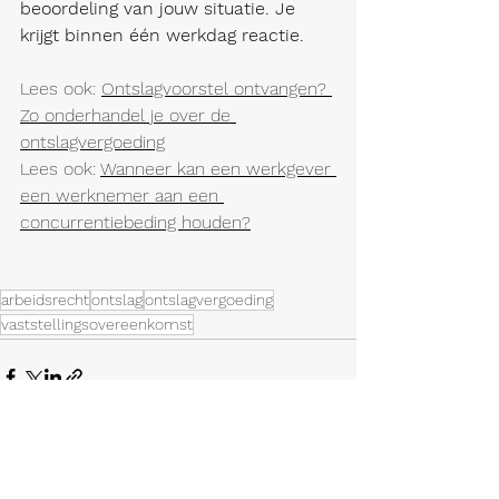
beoordeling van jouw situatie. Je 
krijgt binnen één werkdag reactie.
Lees ook: 
Ontslagvoorstel ontvangen? 
Zo onderhandel je over de 
ontslagvergoeding
Lees ook: 
Wanneer kan een werkgever 
een werknemer aan een 
concurrentiebeding houden?
arbeidsrecht
ontslag
ontslagvergoeding
vaststellingsovereenkomst
Alles weergeven
Recente blogposts