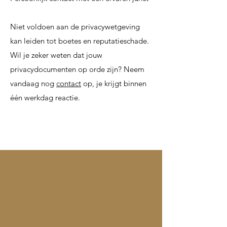
Niet voldoen aan de privacywetgeving
kan leiden tot boetes en reputatieschade.
Wil je zeker weten dat jouw
privacydocumenten op orde zijn? Neem
vandaag nog
contact
op, je krijgt binnen
één werkdag reactie.
Wil je weten hoe te
voldoen aan de
privacywetgeving?
Neem nu vrijblijvend contact op voor
een gratis offerte of meer informatie.