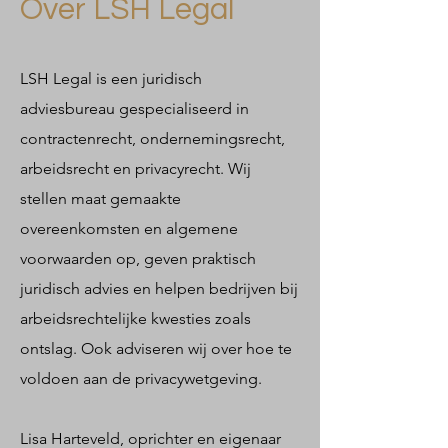
Over LSH Legal
LSH Legal is een juridisch
adviesbureau gespecialiseerd in
contractenrecht, ondernemingsrecht,
arbeidsrecht en privacyrecht. Wij
stellen maat gemaakte
overeenkomsten en algemene
voorwaarden op, geven praktisch
juridisch advies en helpen bedrijven bij
arbeidsrechtelijke kwesties zoals
ontslag. Ook adviseren wij over hoe te
voldoen aan de privacywetgeving.
Lisa Harteveld, oprichter en eigenaar