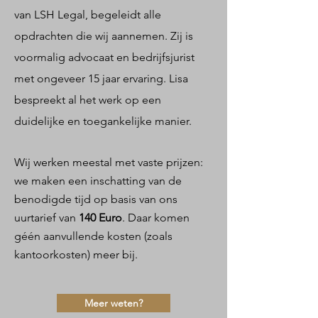
van LSH Legal, begeleidt alle
opdrachten die wij aannemen. Zij is
voormalig advocaat en bedrijfsjurist
met ongeveer 15 jaar ervaring. Lisa
bespreekt al het werk op een
duidelijke en toegankelijke manier.
Wij werken meestal met vaste prijzen:
we maken een inschatting van de
benodigde tijd op basis van ons
uurtarief van
140 Euro
. Daar komen
géén aanvullende kosten (zoals
kantoorkosten) meer bij.
Meer weten?